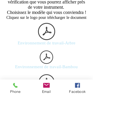
vérification que vous pourrez afficher près
de votre instrument.
Choisissez le modèle qui vous conviendra !
Cliquez sur le logo pour télécharger le document
Environnement de travail-Arbre
Environnement de travail-Bambou
Phone
Email
Facebook
Environnement de travail-Blé
Environnement de travail-Nuage